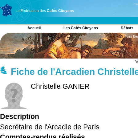
La Fédération des
Cafés Citoyens
Accueil
Les Cafés Citoyens
Débats
“Les Ber
V
Fiche de l'Arcadien Christel
Christelle GANIER
Description
Secrétaire de l'Arcadie de Paris
Comptes-rendus réalisés