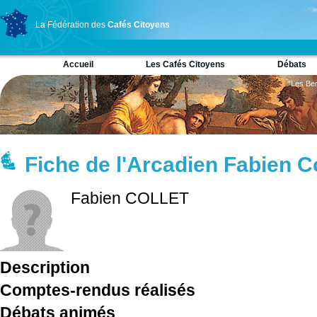
La Fédération des
Cafés Citoyens
Accueil
Les Cafés Citoyens
Débats
“Les Ber
Fiche de l'Arcadien Fabien Co
Fabien COLLET
Description
Comptes-rendus réalisés
Débats animés