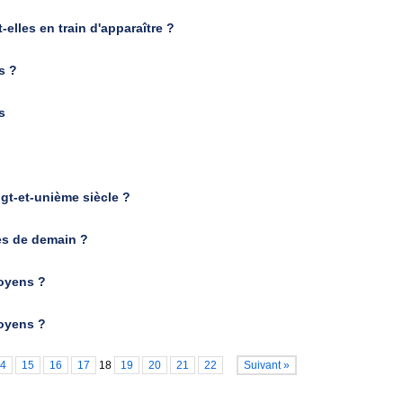
elles en train d'apparaître ?
s ?
s
gt-et-unième siècle ?
es de demain ?
toyens ?
toyens ?
4
15
16
17
18
19
20
21
22
Suivant »