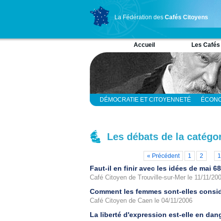
La Fédération des
Cafés Citoyens
Accueil
Les Cafés
DÉMOCRATIE ET CITOYENNETÉ
ÉCONO
RELIGION ET SPIRITUALITÉ
SCIENCES
Les débats de la catégor
« Précédent
1
2
1
Faut-il en finir avec les idées de mai 6
Café Citoyen de Trouville-sur-Mer le 11/11/20
Comment les femmes sont-elles consid
Café Citoyen de Caen le 04/11/2006
La liberté d'expression est-elle en dan