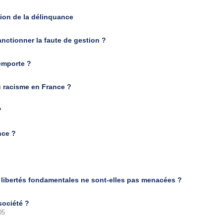
ntion de la délinquance
sanctionner la faute de gestion ?
'emporte ?
u racisme en France ?
?
nce ?
os libertés fondamentales ne sont-elles pas menacées ?
 société ?
05