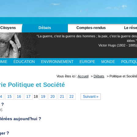
 Citoyens
Débats
Comptes-rendus
Le rés
“La guerre, c'est la guerre des hommes ; la paix, c'est la guerre des
idées.”
Victor Hugo (1802 - 1885)
MIE
ÉDUCATION
ENVIRONNEMENT
EUROPE
MONDE
POLITIQ
Vous êtes ici :
Accueil
>
Débats
> Politique et Sociét
ie Politique et Société
4
15
16
17
18
19
20
21
22
Suivant »
8 ?
06
érées aujourd'hui ?
ger ?