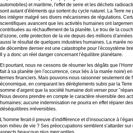
automobiles) et maritime, l'effet de serre et les déchets radioacti
sont autant d'éléments qui sortent du cycle naturel. La Terre ne
les intégrer malgré ses divers mécanismes de régulations. Cert
scientifiques avancent que les activités humaines ont largemen
contribuées au réchauffement de la planète. Le trou de la couc
d'ozone, cette protection de la vie depuis des millions d'années,
aussi le résultat de quelques industries humaines. La marée no
de décembre dernier est une catastrophe pour l'écosystème bre
Il y a donc un réel danger concernant l'équilibre planétaire.
Et pourtant, nous ne cessons de résumer les dégâts que l'Ho
fait à sa planète (en l'occurrence, ceux liés à la marée noire) en
termes financiers. Mais pouvons-nous raisonner seulement de 
économique, en comparant les dérèglements subis par la Terre 
somme d'argent que la société humaine doit verser pour "répare
Nous devons prendre en compte le caractère réversible des act
humaines; aucune indemnisation ne pourra en effet réparer des
déséquilibres irréversibles.
L'homme ferait-il preuve d'indifférence et d'insouciance à l'égar
son milieu de vie ? Ses préoccupations semblent s'attarder sur
aspects beaucoup plus mercantiles.