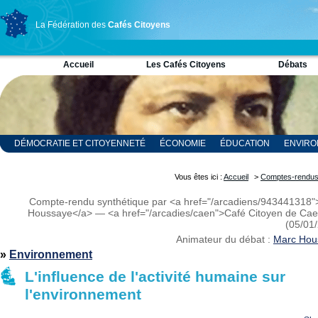
La Fédération des
Cafés Citoyens
Accueil
Les Cafés Citoyens
Débats
DÉMOCRATIE ET CITOYENNETÉ
ÉCONOMIE
ÉDUCATION
ENVIR
RELIGION ET SPIRITUALITÉ
SCIENCES
Vous êtes ici :
Accueil
>
Comptes-rendu
Compte-rendu synthétique par <a href="/arcadiens/943441318
Houssaye</a> — <a href="/arcadies/caen">Café Citoyen de Ca
(05/01
Animateur du débat :
Marc Hou
»
Environnement
L'influence de l'activité humaine sur
l'environnement