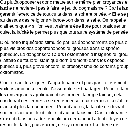
Ou plutôt opposer et donc mettre sur le même plan croyances e
laïcité ne revient-il pas à faire le jeu du dogmatisme ? Car la laï
garantit l'exercice de tout culte dans la sphère privée. « Elle se
au dessus des religions » lance-t-on dans la salle. On rappelle
d'ailleurs que « si l'on veut vraiment être libre pour pratiquer un
culte, la laïcité le permet plus que tout autre système de pensée
D'où notre inquiétude stimulée par les épanchements de plus e
plus visibles des appartenances religieuses dans la sphère
publique. Le danger serait alors l'ostentation d'insignes religie
(l'affaire du foulard islamique dernièrement) dans les espaces
publics ou, plus grave encore, le prosélytisme de certains grou
extrémistes.
Concernant les signes d'appartenance et plus particulièrement 
voile islamique à l'école, l'assemblée est partagée. Pour certain
les enseignants appliquaient sèchement la règle laïque, cela
conduirait ces jeunes à se renfermer sur eux-mêmes et à s'affir
d'autant plus farouchement. Pour d'autres, la laïcité ne devrait
souffrir d'aucune flexibilité, ni d'aucun laxisme. Car la tolérance
s'inscrit dans un cadre républicain demandant à tout citoyen de
respecter la loi, plus encore, de s'y conformer. La liberté de