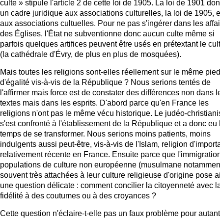
culte » stipule l'article 2 de cette loi de 1905. La loi de 1901 do
un cadre juridique aux associations culturelles, la loi de 1905, e
aux associations cultuelles. Pour ne pas s'ingérer dans les affa
des Églises, l'État ne subventionne donc aucun culte même si
parfois quelques artifices peuvent être usés en prétextant le cul
(la cathédrale d'Évry, de plus en plus de mosquées).
Mais toutes les religions sont-elles réellement sur le même pie
d'égalité vis-à-vis de la République ? Nous serions tentés de
l'affirmer mais force est de constater des différences non dans l
textes mais dans les esprits. D'abord parce qu'en France les
religions n'ont pas le même vécu historique. Le judéo-christian
s'est confronté à l'établissement de la République et a donc eu 
temps de se transformer. Nous serions moins patients, moins
indulgents aussi peut-être, vis-à-vis de l'Islam, religion d'impor
relativement récente en France. Ensuite parce que l'immigratio
populations de culture non européenne (musulmane notammen
souvent très attachées à leur culture religieuse d'origine pose a
une question délicate : comment concilier la citoyenneté avec l
fidélité à des coutumes ou à des croyances ?
Cette question n'éclaire-t-elle pas un faux problème pour autant