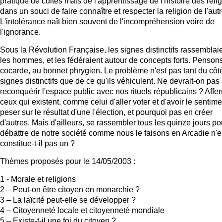
pratique de cultes mais de l'apprentissage de l'histoire des reli
dans un souci de faire connaître et respecter la religion de l'autr
L'intolérance naît bien souvent de l'incompréhension voire de
l'ignorance.
Sous la Révolution Française, les signes distinctifs rassemblai
les hommes, et les fédéraient autour de concepts forts. Pensons
cocarde, au bonnet phrygien. Le problème n'est pas tant du côt
signes distinctifs que de ce qu'ils véhiculent. Ne devrait-on pas
reconquérir l'espace public avec nos rituels républicains ? Affer
ceux qui existent, comme celui d'aller voter et d'avoir le sentim
peser sur le résultat d'une l'élection, et pourquoi pas en créer
d'autres. Mais d'ailleurs, se rassembler tous les quinze jours po
débattre de notre société comme nous le faisons en Arcadie n'
constitue-t-il pas un ?
Thèmes proposés pour le 14/05/2003 :
1 - Morale et religions
2 – Peut-on être citoyen en monarchie ?
3 – La laïcité peut-elle se développer ?
4 – Citoyenneté locale et citoyenneté mondiale
5 – Existe-t-il une foi du citoyen ?