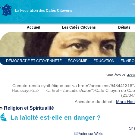
La Fédération des
Cafés Citoyens
Accueil
Les Cafés Citoyens
Débats
DÉMOCRATIE ET CITOYENNETÉ
ÉCONOMIE
ÉDUCATION
ENVIR
RELIGION ET SPIRITUALITÉ
SCIENCES
Vous êtes ici :
Accue
Compte-rendu synthétique par <a href="/arcadiens/943441318
Houssaye</a> — <a href="/arcadies/caen">Café Citoyen de Ca
(23/04
Animateur du débat :
Marc Hou
»
Religion et Spiritualité
La laïcité est-elle en danger ?
Sha