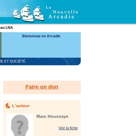
eau LNA
Bienvenue en Arcadie
UE ET SOCIÉTÉ
.
Faire un don
Lʼauteur
Marc Houssaye
Voir la fiche