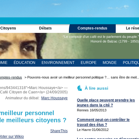
 Citoyens
Débats
Comptes-rendus
Le rés
“Le comptoir d'un café est le parlement du peuple.”
Honoré de Balzac (1799 - 1850)
MIE
ÉDUCATION
ENVIRONNEMENT
EUROPE
MONDE
POLITIQ
omptes-rendus
> Pouvons-nous avoir un meilleur personnel politique ?… sans être de meil..
adiens/943441318">Marc Houssaye</a> —
À lire aussi
>Café Citoyen de Caen</a> (24/09/2005)
Animateur du débat :
Marc Houssaye
Quelle place peuvent prendre les
jeunes dans la cité ?
Rennes 16/05/2013
meilleur personnel
de meilleurs citoyens ?
Comment peut-on contrôler le
travail des élus ?
Le Havre 01/06/2012
ShareThis