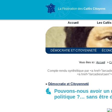
La Fédération des
Cafés Citoyens
Accueil
Les Cafés
DÉMOCRATIE ET CITOYENNETÉ
ÉCONO
RELIGION ET SPIRITUALITÉ
SCIENCES
Vous êtes ici :
Accueil
>
C
Compte-rendu synthétique par <a href="/arc
<a href="/arcadies/caen"
»
Démocratie et Citoyenneté
Pouvons-nous avoir un 
politique ?… sans être 