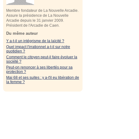
Membre fondateur de La Nouvelle Arcadie.
Assure la présidence de La Nouvelle
Arcadie depuis le 31 janvier 2009.
Président de l'Arcadie de Caen.
Du même auteur
Y a-t-il un intégrisme de la laïcité ?
Quel impact l'irrationnel a-t-il sur notre
quotidien ?
Comment le citoyen peut-il faire évoluer la
société ?
Peut-on renoncer à ses libertés pour sa
protection ?
Mai 68 et ses suites : y a-t'il eu libération de
la femme ?