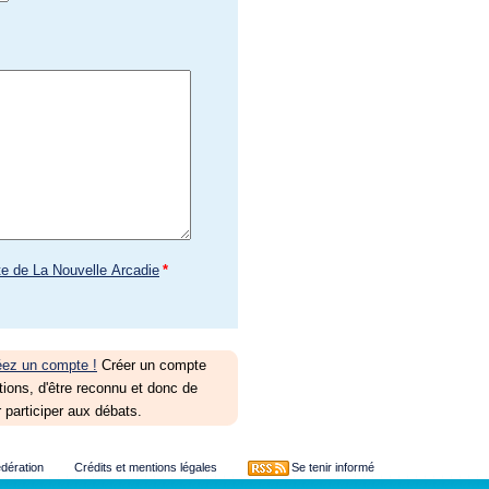
te de La Nouvelle Arcadie
*
éez un compte !
Créer un compte
tions, d'être reconnu et donc de
 participer aux débats.
édération
Crédits et mentions légales
Se tenir informé