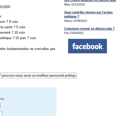
Les contre-pouvoirs en démocratie
Metz 11/12/2010
0/2005 :
Quel contrôle citoyen sur l'action
x
politique ?
Nancy 21/09/2012
eurs ? 9 voix
e la santé ? 5 voix
Comment revenir en démocratie ?
yenneté ? 10 voix
Pau 21/03/2011
politique ? 10 puis 7 voix
ibertés fondamentales ne sont-elles pas
x
res