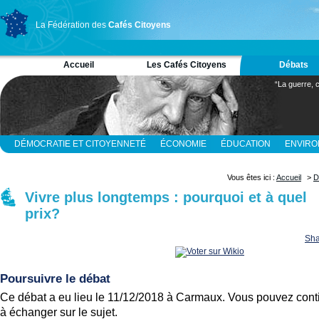
La Fédération des
Cafés Citoyens
Accueil
Les Cafés Citoyens
Débats
“La guerre, c
DÉMOCRATIE ET CITOYENNETÉ
ÉCONOMIE
ÉDUCATION
ENVIR
RELIGION ET SPIRITUALITÉ
SCIENCES
Vous êtes ici :
Accueil
>
D
Vivre plus longtemps : pourquoi et à quel
prix?
Sha
Poursuivre le débat
Ce débat a eu lieu le 11/12/2018 à Carmaux. Vous pouvez cont
à échanger sur le sujet.