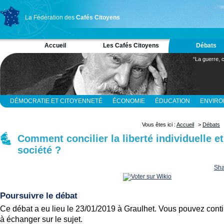
La Fédération des
Cafés Citoyens
Accueil
Les Cafés Citoyens
Débats
“La guerre, c
DÉMOCRATIE ET CITOYENNETÉ
ÉCONOMIE
ÉDUCATION
ENVIR
RELIGION ET SPIRITUALITÉ
SCIENCES
Vous êtes ici :
Accueil
>
Débats
Comment concilier la liberté individuelle et
société ?
Sha
Poursuivre le débat
Ce débat a eu lieu le 23/01/2019 à Graulhet. Vous pouvez cont
à échanger sur le sujet.