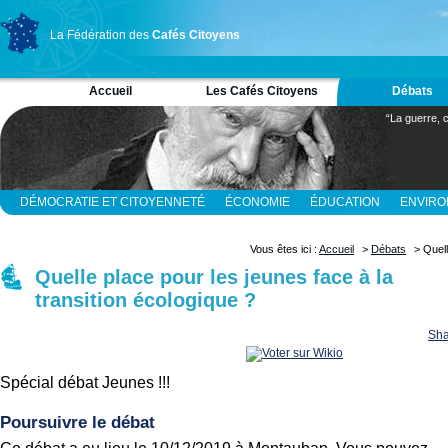
La Fédération des
Cafés Citoyens
Accueil
Les Cafés Citoyens
Débats
“La guerre, c
DÉMOCRATIE ET CITOYENNETÉ
ÉCONOMIE
ÉDUCATION
ENVIR
RELIGION ET SPIRITUALITÉ
SCIENCES
Vous êtes ici :
Accueil
>
Débats
> Quell
Quelle place pour les jeunes face à la
transition écologique ?
Sha
Spécial débat Jeunes !!!
Poursuivre le débat