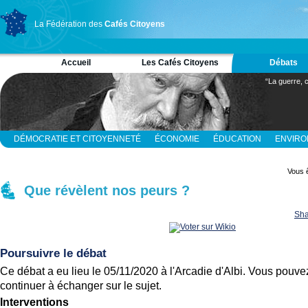
La Fédération des
Cafés Citoyens
Accueil
Les Cafés Citoyens
Débats
“La guerre, c
DÉMOCRATIE ET CITOYENNETÉ
ÉCONOMIE
ÉDUCATION
ENVIR
RELIGION ET SPIRITUALITÉ
SCIENCES
Vous ê
Que révèlent nos peurs ?
Sha
Poursuivre le débat
Ce débat a eu lieu le 05/11/2020 à l'Arcadie d'Albi. Vous pouve
continuer à échanger sur le sujet.
Interventions