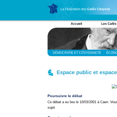
La Fédération des
Cafés Citoyens
Accueil
Les Cafés
DÉMOCRATIE ET CITOYENNETÉ
ÉCONO
RELIGION ET SPIRITUALITÉ
SCIENCES
Espace public et espace
Poursuivre le débat
Ce débat a eu lieu le 10/03/2001 à Caen. Vou
sujet.