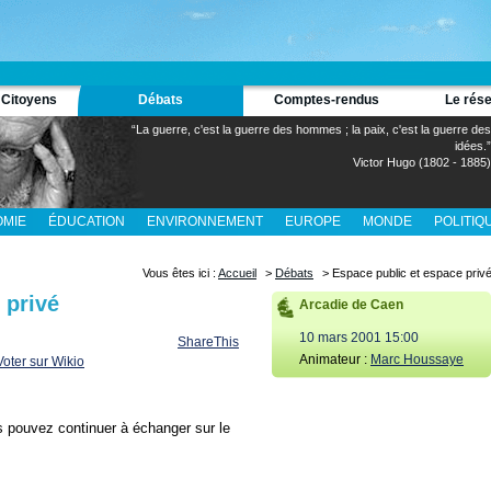
 Citoyens
Débats
Comptes-rendus
Le rés
“La guerre, c'est la guerre des hommes ; la paix, c'est la guerre des
idées.”
Victor Hugo (1802 - 1885)
MIE
ÉDUCATION
ENVIRONNEMENT
EUROPE
MONDE
POLITIQ
Vous êtes ici :
Accueil
>
Débats
> Espace public et espace priv
 privé
Arcadie de Caen
10 mars 2001 15:00
ShareThis
Animateur :
Marc Houssaye
s pouvez continuer à échanger sur le