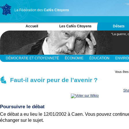
La Fédération des
Cafés Citoyens
Accueil
Les Cafés Citoyens
Débats
“La guerre, c
DÉMOCRATIE ET CITOYENNETÉ
ÉCONOMIE
ÉDUCATION
ENVIR
RELIGION ET SPIRITUALITÉ
SCIENCES
Vous êtes 
Faut-il avoir peur de l’avenir ?
Sha
Poursuivre le débat
Ce débat a eu lieu le 12/01/2002 à Caen. Vous pouvez continue
échanger sur le sujet.