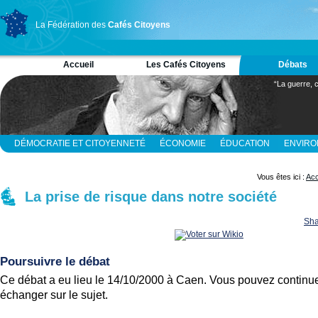
La Fédération des
Cafés Citoyens
Accueil
Les Cafés Citoyens
Débats
“La guerre, c
DÉMOCRATIE ET CITOYENNETÉ
ÉCONOMIE
ÉDUCATION
ENVIR
RELIGION ET SPIRITUALITÉ
SCIENCES
Vous êtes ici :
Acc
La prise de risque dans notre société
Sha
Poursuivre le débat
Ce débat a eu lieu le 14/10/2000 à Caen. Vous pouvez continue
échanger sur le sujet.