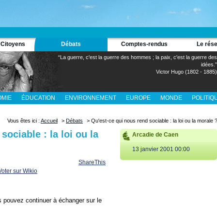
 Citoyens
Débats
Comptes-rendus
Le rés
“La guerre, c'est la guerre des hommes ; la paix, c'est la guerre des
idées.”
Victor Hugo (1802 - 1885)
MIE
ÉDUCATION
ENVIRONNEMENT
EUROPE
MONDE
POLITIQ
Vous êtes ici :
Accueil
>
Débats
> Qu'est-ce qui nous rend sociable : la loi ou la morale 
ociable : la loi ou la
Arcadie de Caen
13 janvier 2001 00:00
ShareThis
s pouvez continuer à échanger sur le