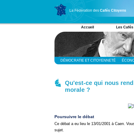
La Fédération des
Cafés Citoyens
Accueil
Les Cafés
DÉMOCRATIE ET CITOYENNETÉ
ÉCONO
RELIGION ET SPIRITUALITÉ
SCIENCES
Qu'est-ce qui nous rend s
morale ?
Poursuivre le débat
Ce débat a eu lieu le 13/01/2001 à Caen. Vou
sujet.