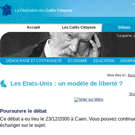
La Fédération des
Cafés Citoyens
Accueil
Les Cafés Citoyens
Débats
“La guerre, c
DÉMOCRATIE ET CITOYENNETÉ
ÉCONOMIE
ÉDUCATION
ENVIR
RELIGION ET SPIRITUALITÉ
SCIENCES
Vous êtes ici :
Accu
Les Etats-Unis : un modèle de liberté ?
Sha
Poursuivre le débat
Ce débat a eu lieu le 23/12/2000 à Caen. Vous pouvez continue
échanger sur le sujet.