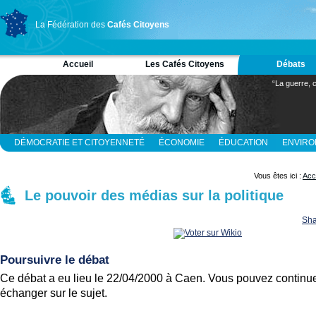
La Fédération des
Cafés Citoyens
Accueil
Les Cafés Citoyens
Débats
“La guerre, c
DÉMOCRATIE ET CITOYENNETÉ
ÉCONOMIE
ÉDUCATION
ENVIR
RELIGION ET SPIRITUALITÉ
SCIENCES
Vous êtes ici :
Acc
Le pouvoir des médias sur la politique
Sha
Poursuivre le débat
Ce débat a eu lieu le 22/04/2000 à Caen. Vous pouvez continue
échanger sur le sujet.