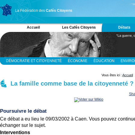
La Fédération des
Cafés Citoyens
Accueil
Les Cafés Citoyens
Débats
“La guerre, c
DÉMOCRATIE ET CITOYENNETÉ
ÉCONOMIE
ÉDUCATION
ENVIR
RELIGION ET SPIRITUALITÉ
SCIENCES
Vous êtes ici :
Accueil
La famille comme base de la citoyenneté ?
Sha
Poursuivre le débat
Ce débat a eu lieu le 09/03/2002 à Caen. Vous pouvez continue
échanger sur le sujet.
Interventions