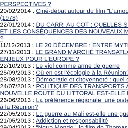
PERSPECTIVES ?
20/02/2014 :
Ciné-débat autour du film "L’amou
(1978)
22/01/2014 :
DU CARRI AU COT : QUELLES 
ET LES CONSÉQUENCES DES NOUVEAUX M
?
11/12/2013 :
LE 20 DÉCEMBRE : ENTRE MYT
27/11/2013 :
LE GRAND MARCHÉ TRANSATLA
ENJEUX POUR L’EUROPE ?
22/10/2013 :
Le viol comme arme de guerre
25/09/2013 :
Où en est l'écologie à la Réunion
28/08/2013 :
Démocratie et citoyenneté : quel es
24/07/2013 :
POLITIQUE DES TRANSPORTS A
NOUVELLE ROUTE DU LITTORAL EST-ELLE 
26/06/2013 :
La préférence régionale: une pist
à la Réunion?
22/05/2013 :
La guerre au Mali est-elle une gu
21/05/2013 :
Addiction et responsabilité
29/04/2013 :
"Notre Monde", le film de Thoma