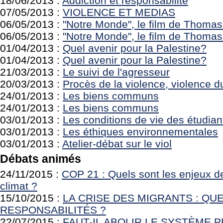
18/06/2013 :
Addiction et responsabilité
07/05/2013 :
VIOLENCE ET MEDIAS
06/05/2013 :
"Notre Monde", le film de Thoma
06/05/2013 :
"Notre Monde", le film de Thoma
01/04/2013 :
Quel avenir pour la Palestine?
01/04/2013 :
Quel avenir pour la Palestine?
21/03/2013 :
Le suivi de l'agresseur
20/03/2013 :
Procès de la violence, violence d
24/01/2013 :
Les biens communs
24/01/2013 :
Les biens communs
03/01/2013 :
Les conditions de vie des étudian
03/01/2013 :
Les éthiques environnementales
03/01/2013 :
Atelier-débat sur le viol
Débats animés
24/11/2015 :
COP 21 : Quels sont les enjeux de
climat ?
15/10/2015 :
LA CRISE DES MIGRANTS : QU
RESPONSABILITÉS ?
22/07/2015 :
FAUT-IL ABOLIR LE SYSTÈME 