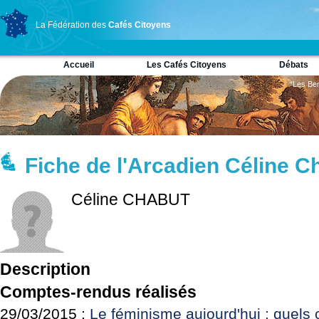
La Fédération des
Cafés Citoyens
Accueil
Les Cafés Citoyens
Débats
“Les Ber
Fiche de l'Arcadien Céline C
Céline CHABUT
Description
Comptes-rendus réalisés
29/03/2015 :
Le féminisme aujourd'hui : quels 