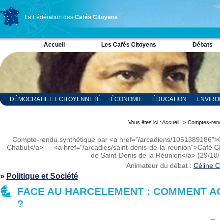
La Fédération des
Cafés Citoyens
Accueil
Les Cafés Citoyens
Débats
DÉMOCRATIE ET CITOYENNETÉ
ÉCONOMIE
ÉDUCATION
ENVIR
RELIGION ET SPIRITUALITÉ
SCIENCES
Vous êtes ici :
Accueil
>
Comptes-ren
Compte-rendu synthétique par <a href="/arcadiens/1051389186">
Chabut</a> — <a href="/arcadies/saint-denis-de-la-reunion">Café C
de Saint-Denis de la Réunion</a> (29/10
Animateur du débat :
Céline 
»
Politique et Société
FACE AU HARCELEMENT : COMMENT A
?