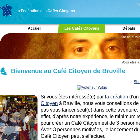
La Fédération des
Cafés Citoyens
Accueil
Les Cafés Citoyens
Débats
“Je ne suis 
Vous êtes ic
Bienvenue au Café Citoyen de Bruville
Sha
Si vous êtes intéressé(e) par
la création
d'un
Citoyen
à Bruville, nous vous conseillons de
pas vous lancer seul(e) dans cette aventure.
effet, d'après notre expérience, le minimum r
pour créer un Café Citoyen est de 3 personn
Avec 3 personnes motivées, le lancement du
Café Citoyen peut s'effectuer.