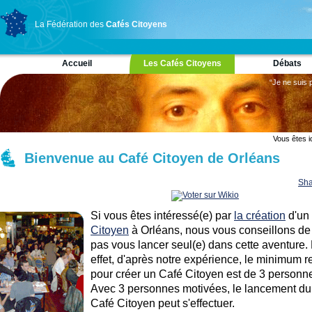
La Fédération des
Cafés Citoyens
Accueil
Les Cafés Citoyens
Débats
“Je ne suis 
Vous êtes ic
Bienvenue au Café Citoyen de Orléans
Sha
Si vous êtes intéressé(e) par
la création
d'un
Citoyen
à Orléans, nous vous conseillons de
pas vous lancer seul(e) dans cette aventure.
effet, d'après notre expérience, le minimum r
pour créer un Café Citoyen est de 3 personn
Avec 3 personnes motivées, le lancement du
Café Citoyen peut s'effectuer.