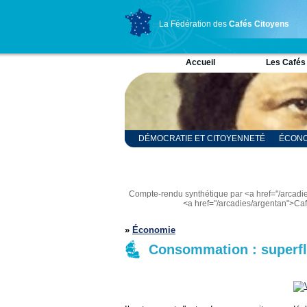
La Fédération des
Cafés Citoyens
Accueil
Les Cafés
DÉMOCRATIE ET CITOYENNETÉ
ÉCONO
RELIGION ET SPIRITUALITÉ
SCIENCES
Compte-rendu synthétique par <a href="/arcad
<a href="/arcadies/argentan">Ca
»
Économie
Consommation : superflu