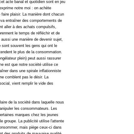
et acte banal et quotidien sont en jeu
'exprime notre moi : on achète
 faire plaisir. La manière dont chacun
s va entraîner des comportements de
nt aller à des achats compulsifs,
 prennent le temps de réfléchir et de
t aussi une manière de devenir sujet,
sont souvent les gens qui ont le
endent le plus de la consommation.
ngélateur plein) peut aussi rassurer
 est que notre société utilise ce
îner dans une spirale inflationniste
ne comblent pas le désir. La
ocial, vient remplir le vide des
aire de la société dans laquelle nous
anipuler les consommateurs. Les
ertaines marques chez les jeunes
e groupe. La publicité utilise l'attente
 consommer, mais piège ceux-ci dans
tent des produits de mauvaise qualité.