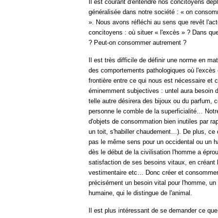
Il est courant d'entendre nos concitoyens dé
généralisée dans notre société : « on consom
». Nous avons réfléchi au sens que revêt l'a
concitoyens : où situer « l'excès » ? Dans que
? Peut-on consommer autrement ?
Il est très difficile de définir une norme en 
des comportements pathologiques où l'excès es
frontière entre ce qui nous est nécessaire et 
éminemment subjectives : untel aura besoin 
telle autre désirera des bijoux ou du parfum, c
personne le comble de la superficialité… Notr
d'objets de consommation bien inutiles par ra
un toit, s'habiller chaudement…). De plus, ce 
pas le même sens pour un occidental ou un h
dès le début de la civilisation l'homme a épro
satisfaction de ses besoins vitaux, en créant l'
vestimentaire etc… Donc créer et consommer 
précisément un besoin vital pour l'homme, un 
humaine, qui le distingue de l'animal.
Il est plus intéressant de se demander ce qu