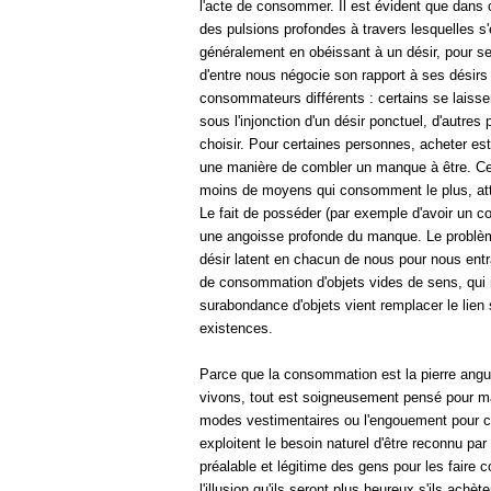
l'acte de consommer. Il est évident que dans c
des pulsions profondes à travers lesquelles s
généralement en obéissant à un désir, pour se
d'entre nous négocie son rapport à ses désir
consommateurs différents : certains se laisse
sous l'injonction d'un désir ponctuel, d'autres
choisir. Pour certaines personnes, acheter es
une manière de combler un manque à être. Ce 
moins de moyens qui consomment le plus, att
Le fait de posséder (par exemple d'avoir un co
une angoisse profonde du manque. Le problème
désir latent en chacun de nous pour nous entra
de consommation d'objets vides de sens, qui 
surabondance d'objets vient remplacer le lien s
existences.
Parce que la consommation est la pierre angul
vivons, tout est soigneusement pensé pour m
modes vestimentaires ou l'engouement pour c
exploitent le besoin naturel d'être reconnu par l
préalable et légitime des gens pour les faire
l'illusion qu'ils seront plus heureux s'ils achè