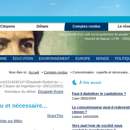
 Citoyens
Débats
Comptes-rendus
Le rés
“Le comptoir d'un café est le parlement du peuple.”
Honoré de Balzac (1799 - 1850)
MIE
ÉDUCATION
ENVIRONNEMENT
EUROPE
MONDE
POLITIQ
Vous êtes ici :
Accueil
>
Comptes-rendus
> Consommation : superflu et nécessaire..
iens/331404014">Élisabeth Rodot</a> —
À lire aussi
fé Citoyen de Argentan</a> (09/12/2003)
Animateur du débat :
Élisabeth Rodot
Faut-il diaboliser le capitalisme ?
Caen 28/02/2004
 et nécessaire...
Le consommateur peut-il redevenir
citoyen ?
ShareThis
Lisieux 10/03/2005
Vers quel type de société nous