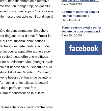
conduit la mondialisation ?
plorer une consommation excessive
Caen 09/07/2007
me trop, on mange trop, on gaspille…
cte de consommer aujourd'hui pour nos
Comment sortir du pouvoir
financier excessif ?
lle mesure cet acte est-il conditionné
Pau 24/01/2011
Sommes-nous piégés par la
matière de consommation. En dehors
société de consommation ?
t flagrant, on a du mal à établir la
Caen 30/10/2006
ce qui est superflu, deux notions
d'acheter des vêtements à la mode,
e qui pourra apparaître à une tierce
e société nous offre une multitude
pport au minimum vital (manger, avoir
qui est nécessaire ou superflu n'aura
abitant du Tiers Monde… Pourtant,
uvé le besoin d'entourer de beauté la
art culinaire, les bijoux, la beauté
du superflu est peut-être
élément fondateur de la culture
e représente pour chacun d'entre nous