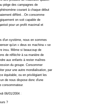
s au piège des campagnes de
un phénomène courant à chaque début
de paiement différé…On consomme
ogiquement on soit capable de
ganisé pour un profit maximal et
rs d'un système, nous en sommes
e penser qu'un « deus ex machina » se
otre insu. Même si beaucoup de
ns de réfléchir à sa manière de
ndre aux enfants à rester maîtres
 pression du groupe. Consommer
ter pour une autre mondialisation, par
 équitable, ou en privilégiant les
un de nous dispose donc d'une
de consommateur.
di 06/01/2004 :
eurs ?