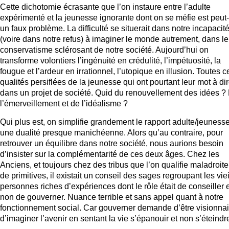
Cette dichotomie écrasante que l’on instaure entre l’adulte
expérimenté et la jeunesse ignorante dont on se méfie est peut-
un faux problème. La difficulté se situerait dans notre incapacit
(voire dans notre refus) à imaginer le monde autrement, dans le
conservatisme sclérosant de notre société. Aujourd’hui on
transforme volontiers l’ingénuité en crédulité, l’impétuosité, la
fougue et l’ardeur en irrationnel, l’utopique en illusion. Toutes c
qualités persiflées de la jeunesse qui ont pourtant leur mot à di
dans un projet de société. Quid du renouvellement des idées ?
l’émerveillement et de l’idéalisme ?
Qui plus est, on simplifie grandement le rapport adulte/jeuness
une dualité presque manichéenne. Alors qu’au contraire, pour
retrouver un équilibre dans notre société, nous aurions besoin
d’insister sur la complémentarité de ces deux âges. Chez les
Anciens, et toujours chez des tribus que l’on qualifie maladroit
de primitives, il existait un conseil des sages regroupant les viei
personnes riches d’expériences dont le rôle était de conseiller 
non de gouverner. Nuance terrible et sans appel quant à notre
fonctionnement social. Car gouverner demande d’être visionnai
d’imaginer l’avenir en sentant la vie s’épanouir et non s’éteindr