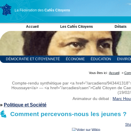
La Fédération des
Cafés Citoyens
Accueil
Les Cafés Citoyens
Débats
DÉMOCRATIE ET CITOYENNETÉ
ÉCONOMIE
ÉDUCATION
ENVIR
RELIGION ET SPIRITUALITÉ
SCIENCES
Vous êtes ici :
Accueil
>
Com
Compte-rendu synthétique par <a href="/arcadiens/943441318
Houssaye</a> — <a href="/arcadies/caen">Café Citoyen de Ca
(19/02
Animateur du débat :
Marc Hou
»
Politique et Société
Comment percevons-nous les jeunes ?
Sha