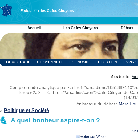
La Fédération des
Cafés Citoyens
Accueil
Les Cafés Citoyens
Débats
DÉMOCRATIE ET CITOYENNETÉ
ÉCONOMIE
ÉDUCATION
ENVIR
RELIGION ET SPIRITUALITÉ
SCIENCES
Vous êtes ici :
Accu
Compte-rendu analytique par <a href="/arcadiens/1051389140">c
leroux</a> — <a href="/arcadies/caen">Café Citoyen de Ca
(14/01
Animateur du débat :
Marc Hou
»
Politique et Société
A quel bonheur aspire-t-on ?
Sha