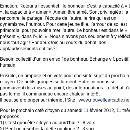
Emotion. Retour à l’essentiel : le bonheur, c’est la capacité à « 
», la capacité à « aimer ». Aimer, être aimé. Sont privilégiés : la
rencontre, le partage, l’écoute de l’autre, le rire qui est un
dynamisme, l’humour. Pour cette jeune fille, l’amour de soi est
primordial pour pouvoir aimer l’autre. Le bonheur est dans le «
présent », dans l’« ici ». Nous n’avons pas seulement à y réfléchi
nous faut agir ! Par deux fois au cours du débat, des
applaudissements ont fusé !
Besoin collectif d’union en soif de bonheur. Echange vif, positif,
humain.
Ensuite, on propose et on vote pour choisir le sujet du prochain
citoyen. De petits groupes se forment. Entre inconnus se
poursuivent des mises au point, des interrogations. Le débat n’
pas fermé, il communique encore chaleur, intérêt.
Il peut se prolonger sur internet ! Site :
www.nouvellearcadie.ne
Pour le prochain café citoyen du samedi 11 février 2012, 11 th
proposés :
1) C’est quoi être citoyen aujourd’hui ? : 8 voix
2) Peut-on résorber la dette publique ? : 3 voix