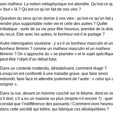
son malheur. La notion métaphysique est abordée. Qu’est-ce q
« fout » là ? Qu’est-ce qu’on fait de nos vies ?
Question du sens qu’on donne à nos vies : qu’est-ce qu’on fait 
rendre plus supportable notre vie et celle des autres ? Quête
initiatique : sortir de sa vie pour être heureux, prendre de la dis
du recul. Etre avec les autres, le bonheur est-il le partage ?
Autre interrogation soudaine : y a-t-il un bonheur masculin et un
bonheur féminin ? comme un malheur masculin et un malheur
féminin ? On s’approche du « se plaindre » et le sujet spécifiqu
peut-être l’objet d’un débat futur.
Dans un contexte inattendu, déstabilisant, comment réagir ?
Lorsqu’on est confronté à une maladie grave, que faire sinon
rebondir, faire face et attendre justement de l’autre : « celui qui
soigner ».
Dans la rue, devant un homme couché sur le bitume, dont on ne
s’il dort, s’il a eu un malaise ou plus (respire-t-il encore ?) : quel
constat que l’indifférence des passants ! Comment vivre heure
dans cette société qui tolère, qui fabrique ces déséquilibres ?