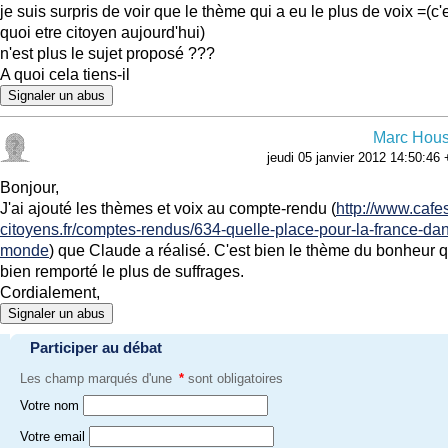
je suis surpris de voir que le thème qui a eu le plus de voix =(c'
quoi etre citoyen aujourd'hui)
n'est plus le sujet proposé ???
A quoi cela tiens-il
Signaler un abus
Marc Hou
jeudi 05 janvier 2012 14:50:46
Bonjour,
J'ai ajouté les thèmes et voix au compte-rendu (
http://www.cafe
citoyens.fr/comptes-rendus/634-quelle-place-pour-la-france-dan
monde
) que Claude a réalisé. C'est bien le thème du bonheur q
bien remporté le plus de suffrages.
Cordialement,
Signaler un abus
Participer au débat
Les champ marqués d'une
*
sont obligatoires
Votre nom
Votre email