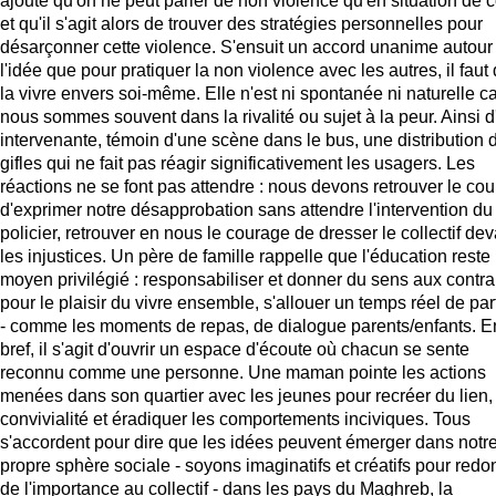
ajoute qu'on ne peut parler de non violence qu'en situation de co
et qu'il s'agit alors de trouver des stratégies personnelles pour
désarçonner cette violence. S'ensuit un accord unanime autour
l'idée que pour pratiquer la non violence avec les autres, il faut
la vivre envers soi-même. Elle n'est ni spontanée ni naturelle c
nous sommes souvent dans la rivalité ou sujet à la peur. Ainsi 
intervenante, témoin d'une scène dans le bus, une distribution 
gifles qui ne fait pas réagir significativement les usagers. Les
réactions ne se font pas attendre : nous devons retrouver le co
d'exprimer notre désapprobation sans attendre l'intervention du
policier, retrouver en nous le courage de dresser le collectif dev
les injustices. Un père de famille rappelle que l'éducation reste
moyen privilégié : responsabiliser et donner du sens aux contra
pour le plaisir du vivre ensemble, s'allouer un temps réel de pa
- comme les moments de repas, de dialogue parents/enfants. E
bref, il s'agit d'ouvrir un espace d'écoute où chacun se sente
reconnu comme une personne. Une maman pointe les actions
menées dans son quartier avec les jeunes pour recréer du lien,
convivialité et éradiquer les comportements inciviques. Tous
s'accordent pour dire que les idées peuvent émerger dans notr
propre sphère sociale - soyons imaginatifs et créatifs pour redo
de l'importance au collectif - dans les pays du Maghreb, la