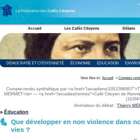
La Fédération des
Cafés Citoyens
Accueil
Les Cafés Citoyens
Débats
DÉMOCRATIE ET CITOYENNETÉ
ÉCONOMIE
ÉDUCATION
ENVIR
RELIGION ET SPIRITUALITÉ
SCIENCES
Vous êtes ici :
Accueil
>
Comptes-ren
Compte-rendu synthétique par <a href="/arcadiens/1051388907">T
MERMET</a> — <a href="/arcadies/rennes">Café Citoyen de Renn
(11/04
Animateur du débat :
Thierry M
»
Éducation
Que développer en non violence dans n
vies ?