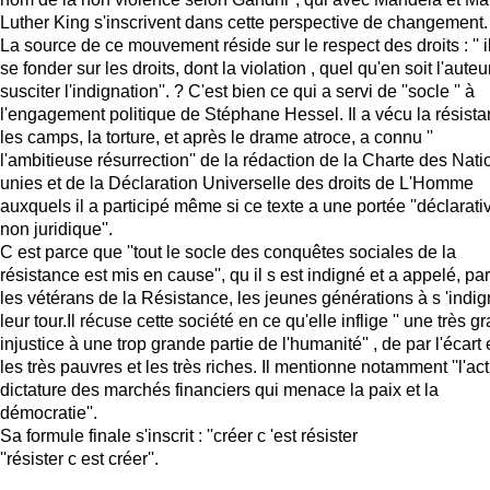
Luther King s'inscrivent dans cette perspective de changement.
La source de ce mouvement réside sur le respect des droits : '' il
se fonder sur les droits, dont la violation , quel qu'en soit l'auteur
susciter l'indignation''. ? C'est bien ce qui a servi de ''socle '' à
l'engagement politique de Stéphane Hessel. Il a vécu la résista
les camps, la torture, et après le drame atroce, a connu ''
l'ambitieuse résurrection'' de la rédaction de la Charte des Nati
unies et de la Déclaration Universelle des droits de L'Homme
auxquels il a participé même si ce texte a une portée ''déclarati
non juridique''.
C est parce que ''tout le socle des conquêtes sociales de la
résistance est mis en cause'', qu il s est indigné et a appelé, pa
les vétérans de la Résistance, les jeunes générations à s 'indig
leur tour.Il récuse cette société en ce qu'elle inflige '' une très g
injustice à une trop grande partie de l'humanité'' , de par l'écart 
les très pauvres et les très riches. Il mentionne notamment ''l'ac
dictature des marchés financiers qui menace la paix et la
démocratie''.
Sa formule finale s'inscrit : ''créer c 'est résister
''résister c est créer''.