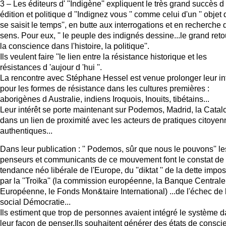
3 – Les éditeurs d' ''Indigène'' expliquent le très grand succès d
édition et politique d ''Indignez vous '' comme celui d'un '' objet 
se saisit le temps'', en butte aux interrogations et en recherche 
sens. Pour eux, '' le peuple des indignés dessine...le grand reto
la conscience dans l'histoire, la politique''.
Ils veulent faire ''le lien entre la résistance historique et les
résistances d 'aujour d 'hui ''.
La rencontre avec Stéphane Hessel est venue prolonger leur in
pour les formes de résistance dans les cultures premières :
aborigènes d Australie, indiens Iroquois, Inouits, tibétains...
Leur intérêt se porte maintenant sur Podemos, Madrid, la Catal
dans un lien de proximité avec les acteurs de pratiques citoye
authentiques...
Dans leur publication : '' Podemos, sûr que nous le pouvons'' le
penseurs et communicants de ce mouvement font le constat de 
tendance néo libérale de l'Europe, du ''diktat '' de la dette impo
par la ''Troïka'' (la commission européenne, la Banque Centrale
Européenne, le Fonds Mon&taire International) ...de l'échec de 
social Démocratie...
Ils estiment que trop de personnes avaient intégré le système 
leur façon de penser.Ils souhaitent générer des états de consci