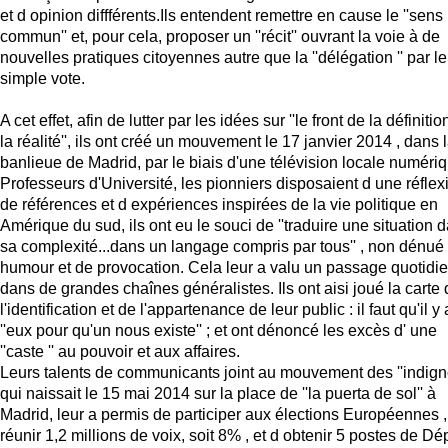
et d opinion diffférents.Ils entendent remettre en cause le ''sens
commun'' et, pour cela, proposer un ''récit'' ouvrant la voie à de
nouvelles pratiques citoyennes autre que la ''délégation '' par le
simple vote.
A cet effet, afin de lutter par les idées sur ''le front de la définiti
la réalité'', ils ont créé un mouvement le 17 janvier 2014 , dans 
banlieue de Madrid, par le biais d'une télévision locale numériq
Professeurs d'Université, les pionniers disposaient d une réflex
de références et d expériences inspirées de la vie politique en
Amérique du sud, ils ont eu le souci de ''traduire une situation 
sa complexité...dans un langage compris par tous'' , non dénué
humour et de provocation. Cela leur a valu un passage quotidi
dans de grandes chaînes généralistes. Ils ont aisi joué la carte
l'identification et de l'appartenance de leur public : il faut qu'il y 
''eux pour qu'un nous existe'' ; et ont dénoncé les excès d' une
''caste '' au pouvoir et aux affaires.
Leurs talents de communicants joint au mouvement des ''indigné
qui naissait le 15 mai 2014 sur la place de ''la puerta de sol'' à
Madrid, leur a permis de participer aux élections Européennes ,
réunir 1,2 millions de voix, soit 8% , et d obtenir 5 postes de D