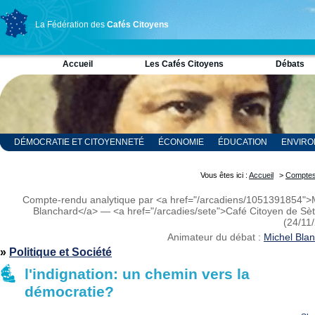
La Fédération des
Cafés Citoyens
Accueil
Les Cafés Citoyens
Débats
DÉMOCRATIE ET CITOYENNETÉ
ÉCONOMIE
ÉDUCATION
ENVIR
RELIGION ET SPIRITUALITÉ
SCIENCES
Vous êtes ici :
Accueil
>
Comptes
Compte-rendu analytique par <a href="/arcadiens/1051391854">
Blanchard</a> — <a href="/arcadies/sete">Café Citoyen de Sè
(24/11
Animateur du débat :
Michel Bla
»
Politique et Société
l'indignation: un chemin vers la
démocratie?