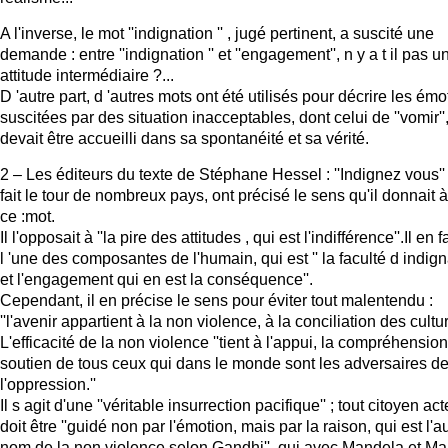
A l'inverse, le mot ''indignation '' , jugé pertinent, a suscité une
demande : entre ''indignation '' et ''engagement'', n y a t il pas u
attitude intermédiaire ?...
D 'autre part, d 'autres mots ont été utilisés pour décrire les émo
suscitées par des situation inacceptables, dont celui de ''vomir''
devait être accueilli dans sa spontanéité et sa vérité.
2 – Les éditeurs du texte de Stéphane Hessel : ''Indignez vous''
fait le tour de nombreux pays, ont précisé le sens qu'il donnait à
ce :mot.
Il l'opposait à ''la pire des attitudes , qui est l'indifférence''.Il en f
l 'une des composantes de l'humain, qui est '' la faculté d indig
et l'engagement qui en est la conséquence''.
Cependant, il en précise le sens pour éviter tout malentendu :
''l'avenir appartient à la non violence, à la conciliation des cultur
L'efficacité de la non violence ''tient à l'appui, la compréhension
soutien de tous ceux qui dans le monde sont les adversaires d
l'oppression.''
Il s agit d'une ''véritable insurrection pacifique'' ; tout citoyen ac
doit être ''guidé non par l'émotion, mais par la raison, qui est l'a
nom de la non violence selon Gandhi'', qui avec Mandela et Mar