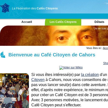
La Fédération des
Cafés Citoyens
Accueil
Les Cafés Citoyens
Débats
“Je ne suis 
Vous êtes ici :
Accu
Bienvenue au Café Citoyen de Cahors
Sha
Si vous êtes intéressé(e) par
la création
d'un
Citoyen
à Cahors, nous vous conseillons de
pas vous lancer seul(e) dans cette aventure.
effet, d'après notre expérience, le minimum r
pour créer un Café Citoyen est de 3 personn
Avec 3 personnes motivées, le lancement du
Café Citoyen peut s'effectuer.