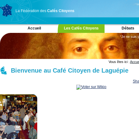
La Fédération des
Cafés Citoyens
Accueil
Les Cafés Citoyens
Débats
“Je ne suis 
Vous êtes ici :
Accue
Bienvenue au Café Citoyen de Laguépie
Sha