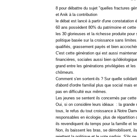
8 pour débattre du sujet "quelles fractures gén
et Anik à la contribution
le débat est lancé à partir d'une constatation é
60 ans possèdent 80% du patrimoine et cette g
les 30 glorieuses et la richesse produite pour
politique basée sur la croissance sans limite
qualifiés, grassement payés et bien accrochés 
C'est cette génération qui est aussi maintenant
financières, sociales aussi bien qu'idéologiqu
grand entre les générations privilégiées et le
chômeurs.
Comment s'en sortent-ils ? Sur quelle solidari
d'abord d'ordre familial plus que social mais e
pas en difficulté eux mêmes.
Les jeunes se sentent ils concernés par cette
Oui, si on considère leurs idéaux : la grande 
tous, le refus du tout croissance à Notre Da
responsables en écologie, plus de répartition
ils revendiquent du temps pour la famille et les
Non, ils baissent les bras, se démobilisent, il
rejettent la politique et le vote parfois. S'ils