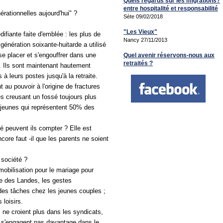
Quels regards sur les migrations?
entre hospitalité et responsabilité
érationnelles aujourd'hui" ?
Sète 09/02/2018
"Les Vieux"
difiante faite d'emblée : les plus de
Nancy 27/11/2013
énération soixante-huitarde a utilisé
 se placer et s'engouffrer dans une
Quel avenir réservons-nous aux
retraités ?
s. Ils sont maintenant hautement
à leurs postes jusqu'à la retraite.
 au pouvoir à l'origine de fractures
es creusant un fossé toujours plus
s jeunes qui représentent 50% des
té peuvent ils compter ? Elle est
ncore faut -il que les parents ne soient
 société ?
mobilisation pour le mariage pour
me des Landes, les gestes
 des tâches chez les jeunes couples ;
 loisirs.
s ne croient plus dans les syndicats,
 ne s'engagent pas davantage dans le