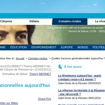
 Citoyens
Débats
Comptes-rendus
Le rés
“Le comptoir d'un café est le parlement du peuple.”
Honoré de Balzac (1799 - 1850)
MIE
ÉDUCATION
ENVIRONNEMENT
EUROPE
MONDE
POLITIQ
Vous êtes ici :
Accueil
>
Comptes-rendus
> Quelles fractures générationnelles aujourd'hui 
adiens/1051388907">Thierry MERMET</a>
À lire aussi
afé Citoyen de Rennes</a> (21/03/2013)
Animateur du débat :
Thierry MERMET
Le féminisme aujourd'hui : quels
combats reste-t-il à mener ?
Saint-Denis de la Réunion 25/03/2015
ationnelles aujourd'hui
La réforme territoriale à la Réunion
: une nécessité ?
Saint-Denis de la Réunion 28/01/2015
ShareThis