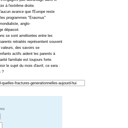
oix à l'extrême droite.
 D'aucun avance que l'Europe reste
, les programmes "Erasmus"
 mondialiste, anglo-
age dépassé.
ions se sont améliorées entre les
 parents retraités représentent souvent
 valeurs, des savoirs se
 enfants actifs aident les parents à
darité familiale est toujours forte.
ir le sujet du mois d'avril, ce sera :
s ?
res