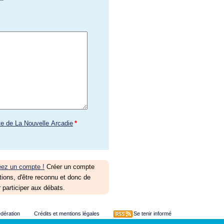
te de La Nouvelle Arcadie
*
éez un compte !
Créer un compte
tions, d'être reconnu et donc de
 participer aux débats.
édération
Crédits et mentions légales
Se tenir informé