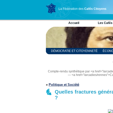
La Fédération des
Cafés Citoyens
Accueil
Les Cafés
DÉMOCRATIE ET CITOYENNETÉ
ÉCONO
RELIGION ET SPIRITUALITÉ
SCIENCES
Compte-rendu synthétique par <a href="/arc
— <a href="/arcadies/rennes">C
»
Politique et Société
Quelles fractures génér
?