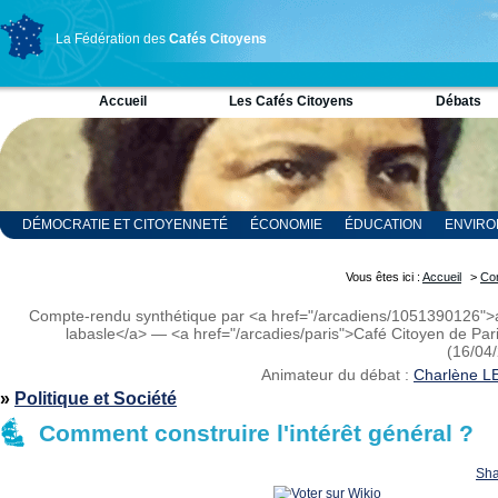
La Fédération des
Cafés Citoyens
Accueil
Les Cafés Citoyens
Débats
DÉMOCRATIE ET CITOYENNETÉ
ÉCONOMIE
ÉDUCATION
ENVIR
RELIGION ET SPIRITUALITÉ
SCIENCES
Vous êtes ici :
Accueil
>
Co
Compte-rendu synthétique par <a href="/arcadiens/1051390126"
labasle</a> — <a href="/arcadies/paris">Café Citoyen de Par
(16/04
Animateur du débat :
Charlène L
»
Politique et Société
Comment construire l'intérêt général ?
Sha