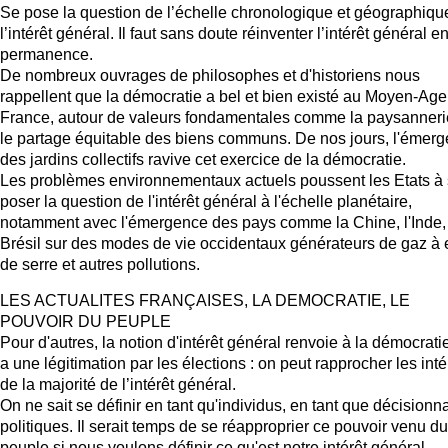
Se pose la question de l’échelle chronologique et géographiqu
l’intérêt général. Il faut sans doute réinventer l’intérêt général e
permanence.
De nombreux ouvrages de philosophes et d'historiens nous
rappellent que la démocratie a bel et bien existé au Moyen-Age
France, autour de valeurs fondamentales comme la paysanneri
le partage équitable des biens communs. De nos jours, l'émer
des jardins collectifs ravive cet exercice de la démocratie.
Les problèmes environnementaux actuels poussent les Etats à
poser la question de l'intérêt général à l'échelle planétaire,
notamment avec l'émergence des pays comme la Chine, l'Inde,
Brésil sur des modes de vie occidentaux générateurs de gaz à e
de serre et autres pollutions.
LES ACTUALITES FRANÇAISES, LA DEMOCRATIE, LE
POUVOIR DU PEUPLE
Pour d'autres, la notion d'intérêt général renvoie à la démocratie.
a une légitimation par les élections : on peut rapprocher les inté
de la majorité de l’intérêt général.
On ne sait se définir en tant qu'individus, en tant que décisionn
politiques. Il serait temps de se réapproprier ce pouvoir venu du
peuple si nous voulons définir ce qu'est notre intérêt général.