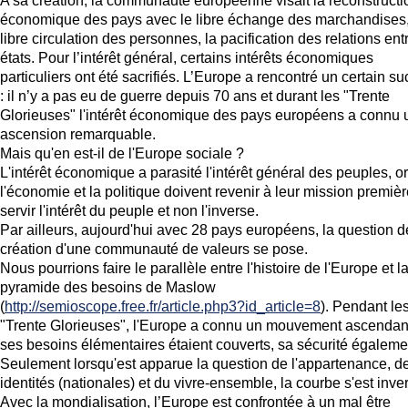
A sa création, la communauté européenne visait la reconstructi
économique des pays avec le libre échange des marchandises,
libre circulation des personnes, la pacification des relations ent
états. Pour l’intérêt général, certains intérêts économiques
particuliers ont été sacrifiés. L’Europe a rencontré un certain s
: il n’y a pas eu de guerre depuis 70 ans et durant les "Trente
Glorieuses" l'intérêt économique des pays européens a connu 
ascension remarquable.
Mais qu'en est-il de l'Europe sociale ?
L'intérêt économique a parasité l'intérêt général des peuples, or
l'économie et la politique doivent revenir à leur mission premièr
servir l'intérêt du peuple et non l'inverse.
Par ailleurs, aujourd'hui avec 28 pays européens, la question d
création d'une communauté de valeurs se pose.
Nous pourrions faire le parallèle entre l'histoire de l'Europe et l
pyramide des besoins de Maslow
(
http://semioscope.free.fr/article.php3?id_article=8
). Pendant le
"Trente Glorieuses", l'Europe a connu un mouvement ascendant
ses besoins élémentaires étaient couverts, sa sécurité égaleme
Seulement lorsqu'est apparue la question de l'appartenance, d
identités (nationales) et du vivre-ensemble, la courbe s'est inve
Avec la mondialisation, l’Europe est confrontée à un mal être